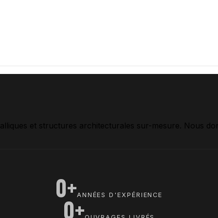
lliques et structures architecturales sur-mesure. Nous donn
0+
ANNÉES D'EXPÉRIENCE
0+
OUVRAGES LIVRÉS