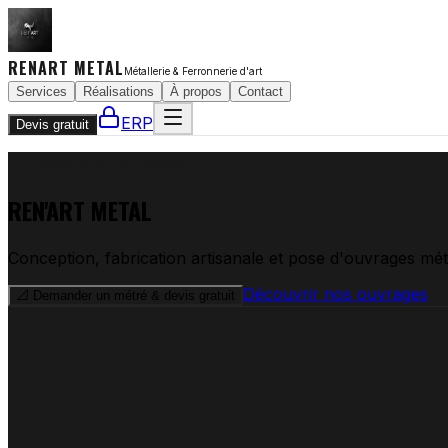
RENART METAL
Métallerie & Ferronnerie d'art
Services
Réalisations
À propos
Contact
ERP
Devis gratuit
◆ Atelier d'art du métal
REN'ART METAL
Renart metal
Conception, fabrication artisanale et pose d'ouvrages méta
Découvrir nos ouvrages
📐 Demander un métré & devis gratuit